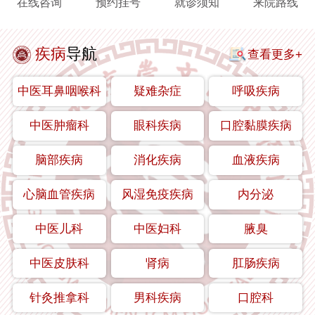
在线咨询
预约挂号
就诊须知
来院路线
疾病
导航
查看更多+
中医耳鼻咽喉科
疑难杂症
呼吸疾病
中医肿瘤科
眼科疾病
口腔黏膜疾病
脑部疾病
消化疾病
血液疾病
心脑血管疾病
风湿免疫疾病
内分泌
中医儿科
中医妇科
腋臭
中医皮肤科
肾病
肛肠疾病
针灸推拿科
男科疾病
口腔科