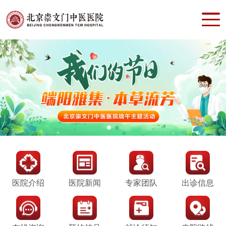
医院介绍
医院新闻
专家团队
出诊信息