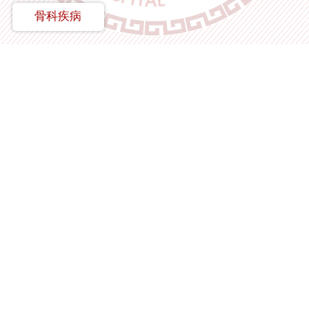
骨科疾病
中医活力绽放，共筑健康未来!北京崇文门中医医院